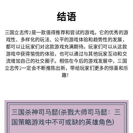
结语
三国立志传2是一款值得推荐和尝试的游戏。它的优秀的游
戏性、多样化的玩法、公平的游戏体验和趋势性的发展，
都可以让玩家们对这款游戏充满期待。玩家们可以从这款
游戏中获得愉悦的体验，也可以通过与其他玩家互动和交
流增加自己的社交圈子。相信在今后的游戏发展中，三国
立志传2一定会不断推陈出新，带给玩家们更多的惊喜和乐
趣！