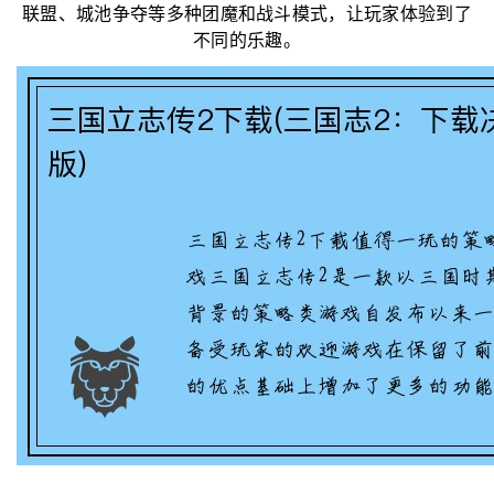
联盟、城池争夺等多种团魔和战斗模式，让玩家体验到了
不同的乐趣。