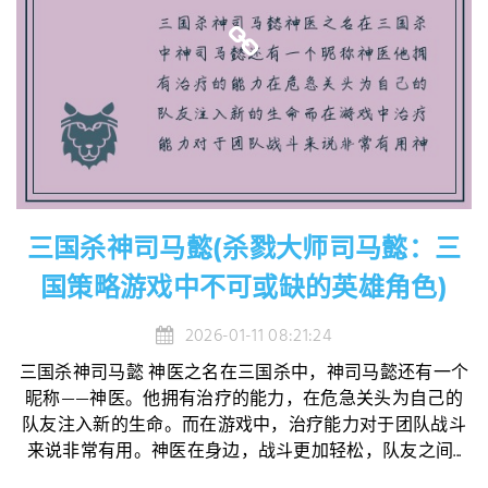
三国杀神司马懿(杀戮大师司马懿：三
国策略游戏中不可或缺的英雄角色)
2026-01-11 08:21:24
三国杀神司马懿 神医之名在三国杀中，神司马懿还有一个
昵称——神医。他拥有治疗的能力，在危急关头为自己的
队友注入新的生命。而在游戏中，治疗能力对于团队战斗
来说非常有用。神医在身边，战斗更加轻松，队友之间...