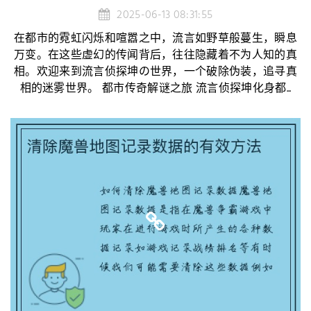
2025-06-13 08:31:55
在都市的霓虹闪烁和喧嚣之中，流言如野草般蔓生，瞬息
万变。在这些虚幻的传闻背后，往往隐藏着不为人知的真
相。欢迎来到流言侦探坤の世界，一个破除伪装，追寻真
相的迷雾世界。 都市传奇解谜之旅 流言侦探坤化身都...