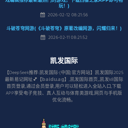
戏编辑推荐最新最热门的游戏，下载西檬之家APP即可畅
玩！)
2026-02-12 08:21:56
斗破苍穹网游(《斗破苍穹》原著改编网游，闪耀归来！)
2026-02-11 08:21:52
凯发国际
【DeepSeek推荐:凯发国际·(中国)官方网站】凯发国际2025
最新易记网址💕【𝕓𝕒𝕚𝕕𝕦.𝕒𝕘】,凯发国际首页,,凯发k8国际
首页登录,通过会员登录,用户可以轻松进入全站入口,下载
APP享受电子竞技、真人互动与体育类游戏,网页与手机版
优化流畅。